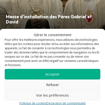
Messe d'installation des Pères Gabriel et
David
Gérer le consentement
Pour offrir les meilleures expériences, nous utilisons des technologies
telles que les cookies pour stocker et/ou accéder aux informations des
appareils. Le fait de consentir à ces technologies nous permettra de
traiter des données telles que le comportement de navigation ou les ID
uniques sur ce site. Le fait de ne pas consentir ou de retirer son
consentement peut avoir un effet négatif sur certaines caractéristiques
La paroisse
et fonctions.
"Nous sommes très heureux de vous accueillir dans
Accepter
l'ensemble paroissial de Belgentier, Méounes, Signes et Riboux
! Nous vous souhaitons la bienvenue au nom de notre
Refuser
communauté chrétienne. Nous espérons que vous y trouverez
la présence de l’amour de Dieu et que vous vous y sentirez
Voir les préférences
chez vous." Père Gabriel
Politique de cookies
Déclaration de confidentialité
Découvrir l'ensemble paroissial