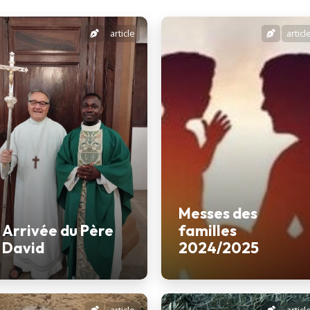
article
articl
Messes des
Arrivée du Père
familles
David
2024/2025