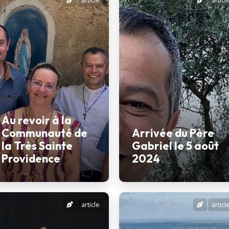
article
articl
Au revoir à la
Communauté de
Arrivée du Père
la Très Sainte
Gabriel le 5 août
Providence
2024
article
articl