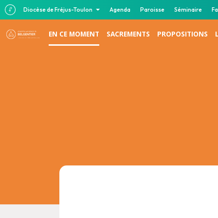
Diocèse de Fréjus-Toulon
Agenda
Paroisse
Séminaire
Fa
EN CE MOMENT
SACREMENTS
PROPOSITIONS