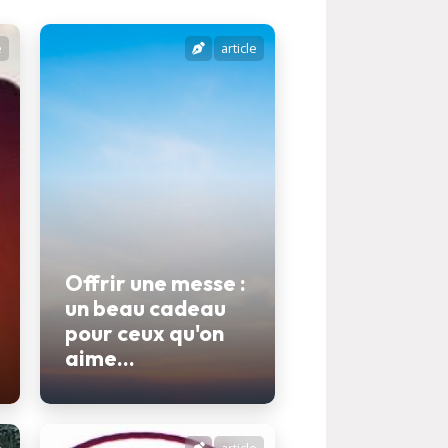
e
article
Offrir une messe :
un beau cadeau
pour ceux qu'on
aime...