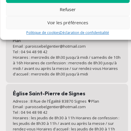
midi jusqu'à 16h30 / vendredis jusqu'à 16h30
Refuser
Église Saint-Eutrope de Méounes-les-
Voir les préférences
Montrieux
Politique de cookies
Déclaration de confidentialité
Adresse : 7 Pl. de l'Église 83136 Méounes-lès-Montrieux
Plan
Email : paroissebelgentier@hotmail.com
Tel : 04 94 48 98 42
Horaires : mercredis de 8h30 jusqu'à midi / samedis de 10h
à 16h Horaires de confession : mercredis de 8h30 jusqu'à
midi / avant ou après la messe / sur rendez-vous Horaires
d'accueil : mercredis de 8h30 jusqu'à midi
Église Saint-Pierre de Signes
Adresse : 8 Rue de l'Égalité 83870 Signes
Plan
Email : paroissebelgentier@hotmail.com
Tel : 04 94 48 98 42
Horaires : les jeudis de 8h30 à 11h Horaires de confession :
les jeudis de 8h30 à 11h / avant ou après la messe / sur
rendez-vous Horaires d'accueil : les jeudis de 8h30 à 11h