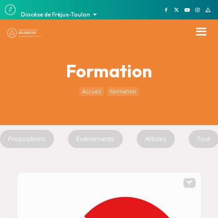
Diocèse de Fréjus-Toulon
Formation
Accueil
Formation
Propositions
Événements
Articles
Tout