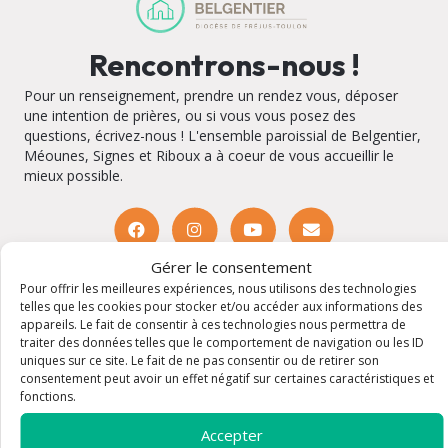
Rencontrons-nous !
Pour un renseignement, prendre un rendez vous, déposer
une intention de prières, ou si vous vous posez des
questions, écrivez-nous ! L'ensemble paroissial de Belgentier,
Méounes, Signes et Riboux a à coeur de vous accueillir le
mieux possible.
Gérer le consentement
Église Saint-Maur de Belgentier
Pour offrir les meilleures expériences, nous utilisons des technologies
telles que les cookies pour stocker et/ou accéder aux informations des
Adresse : 1 Pl. de la République 83210 Belgentier
Plan
appareils. Le fait de consentir à ces technologies nous permettra de
Email : paroissebelgentier@hotmail.com
traiter des données telles que le comportement de navigation ou les ID
Tel : 04 94 48 98 42
uniques sur ce site. Le fait de ne pas consentir ou de retirer son
Horaires : Tous les jours de 8h à 18h Horaires de confession
consentement peut avoir un effet négatif sur certaines caractéristiques et
: Les Mardis et Vendredis de 8h30 jusqu'à midi / Avant ou
fonctions.
après la Messe / sur rendez-vous Horaires d'accueil :
mardis jusqu'à 16h30 / mercredis et jeudis dans l'après-
Accepter