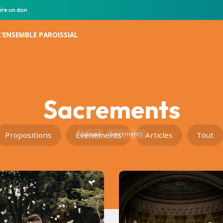
ire un don
L’ENSEMBLE PAROISSIAL
Sacrements
Propositions
Événements
Accueil
Sacrements
Articles
Tout