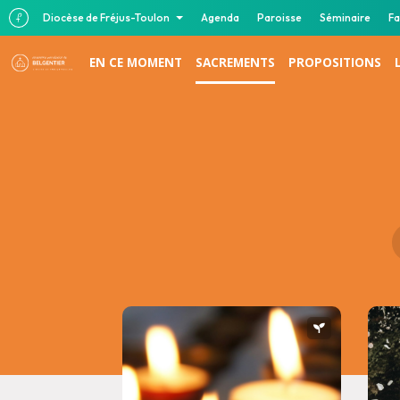
Diocèse de Fréjus-Toulon
Agenda
Paroisse
Séminaire
Fa
EN CE MOMENT
SACREMENTS
PROPOSITIONS