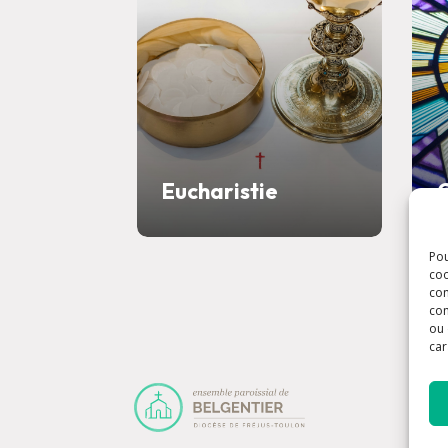
Eucharistie
Pou
coo
con
com
ou 
car