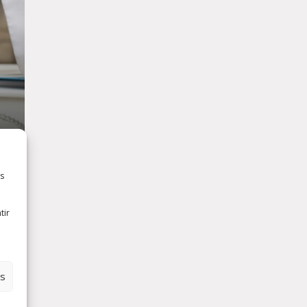
es
tir
es