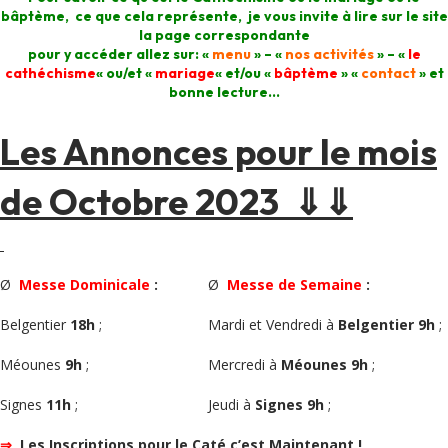
bâptème, ce que cela représente, je vous invite à lire sur le site
la page correspondante
pour y accéder allez sur: «
menu
» – «
nos activités
» – «
le
cathéchisme
« ou/et «
mariage
« et/ou «
bâptème
» «
contact
» et
bonne lecture…
Les Annonces pour le mois
de Octobre 2023 ⇓⇓
Ø
Messe Dominicale
:
Ø
Messe de Semaine
:
Belgentier
18h
;
Mardi et Vendredi à
Belgentier 9h
;
Méounes
9h
;
Mercredi à
Méounes 9h
;
Signes
11h
;
Jeudi à
Signes 9h
;
⇒
Les Inscriptions pour le Caté c’est Maintenant !