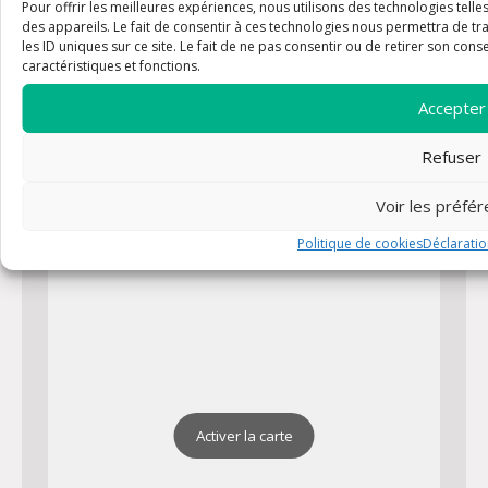
Pour offrir les meilleures expériences, nous utilisons des technologies tell
des appareils. Le fait de consentir à ces technologies nous permettra de t
les ID uniques sur ce site. Le fait de ne pas consentir ou de retirer son cons
Chapelle Sainte-Agathe de Riboux
caractéristiques et fonctions.
Adresse : D602 13780 Riboux
Plan
Accepter
Email : paroissebelgentier@hotmail.com
Tel : 04 94 48 98 42
Refuser
Voir les préfé
Politique de cookies
Déclaratio
Activer la carte