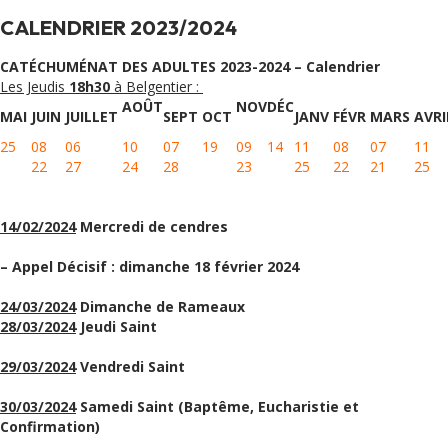
CALENDRIER 2023/2024
CATÉCHUMÉNAT DES ADULTES 2023-2024 – Calendrier
Les Jeudis
18h30
à Belgentier :
AOÛT
NOV
DÉC
MAI
JUIN
JUILLET
SEPT
OCT
JANV
FÉVR
MARS
AVR
25
08
06
10
07
19
09
14
11
08
07
11
22
27
24
28
23
25
22
21
25
14/02/2024
Mercredi de cendres
– Appel Décisif : dimanche 18 février 2024
24/03/2024
Dimanche de Rameaux
28/03/2024
Jeudi Saint
29/03/2024
Vendredi Saint
30/03/2024
Samedi Saint (Baptême, Eucharistie et
Confirmation)