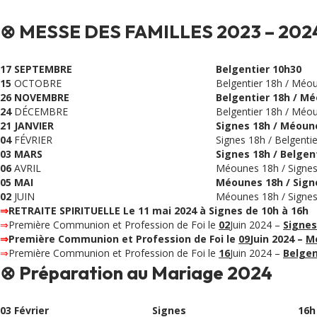
⊗ MESSE DES FAMILLES 2023 – 202
17 SEPTEMBRE
Belgentier 10h30
15
OCTOBRE
Belgentier 18h / Méou
26 NOVEMBRE
Belgentier 18h / Mé
24
DÉCEMBRE
Belgentier 18h / Méou
21 JANVIER
Signes 18h / Méoune
04
FÉVRIER
Signes 18h / Belgenti
03 MARS
Signes 18h / Belgen
06
AVRIL
Méounes 18h / Signes 
05 MAI
Méounes 18h / Signe
02
JUIN
Méounes 18h / Signes 
⇒
RETRAITE SPIRITUELLE Le 11 mai 2024 à Signes de 10h à 16h
⇒
Première Communion et Profession de Foi le
02
Juin 2024 –
Signes
⇒
Première Communion et Profession de Foi le
09
Juin 2024 –
M
⇒
Première Communion et Profession de Foi le
16
Juin 2024 –
Belgen
⊗ Préparation au Mariage 2024
03 Février
Signes
16h