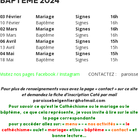
BAPTÊME 2024
03 Février
Mariage
Signes
16h
10 Février
Baptême
Signes
16h
02 Mars
Mariage
Signes
16h
09 Mars
Baptême
Signes
16h
06 Avril
Mariage
Signes
15h
13 Avril
Baptême
Signes
15h
04 Mai
Mariage
Signes
15h
18 Mai
Baptême
Signes
15h
Visitez nos pages Facebook / Instagram
CONTACTEZ :
paroiss
Pour plus de renseignements vous avez la page «
contact
» sur ce site
et demandez la fiche d’inscription Caté par mail
paroissebelgentier@hotmail.com
Pour savoir ce qu’est le Cathèchisme ou le mariage ou le
bâptème, ce que cela représente, je vous invite à lire sur le site
la page correspondante
pour y accéder allez sur: «
menu
» – «
nos activités
» – «
le
cathéchisme
« ou/et «
mariage
« et/ou «
bâptème
» «
contact
» et
bonne lecture…