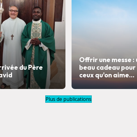
Offrir une messe :
rrivée du Père
beau cadeau pour
avid
ceux qu'on aime...
Plus de publications