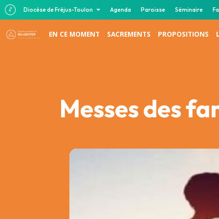
Diocèse de Fréjus-Toulon
Agenda
Paroisse
Séminaire
Fa
EN CE MOMENT
SACREMENTS
PROPOSITIONS
Messes des fa