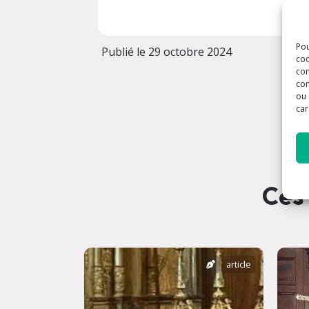
Pou
Publié le 29 octobre 2024
coo
con
com
ou 
car
Ces 
article