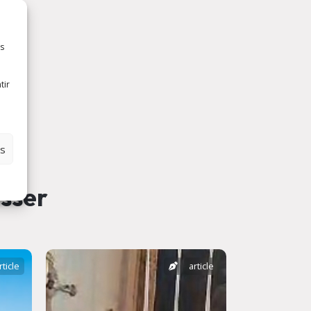
es
tir
es
esser
rticle
article