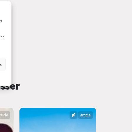
es
tir
es
esser
rticle
article