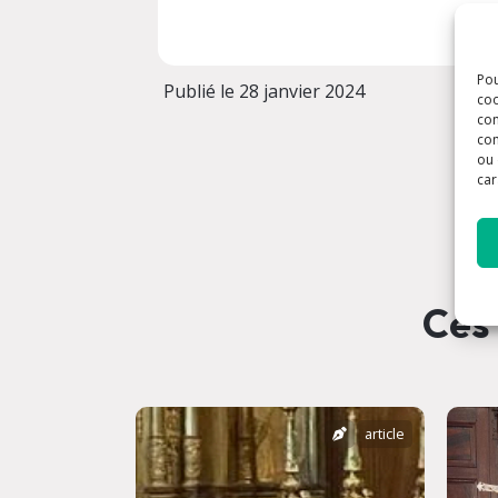
Pou
Publié le 28 janvier 2024
coo
con
com
ou 
car
Ces 
article