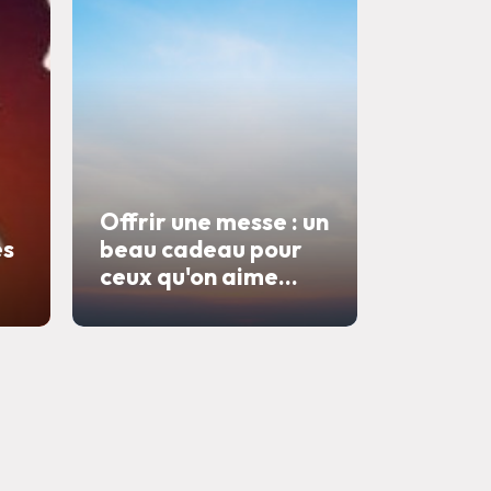
Offrir une messe : un
es
beau cadeau pour
ceux qu'on aime...