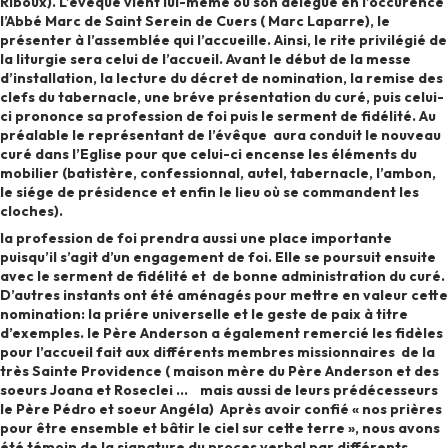
Riboux). L’évêque vient lui-même ou son délégué en l’occurence
l’Abbé Marc de Saint Serein de Cuers ( Marc Laparre), le
présenter à l’assemblée qui l’accueille. Ainsi, le rite privilégié de
la liturgie sera celui de l’accueil. Avant le début de la messe
d’installation, la lecture du décret de nomination, la remise des
clefs du tabernacle, une bréve présentation du curé, puis celui-
ci prononce sa profession de foi puis le serment de fidélité. Au
préalable le représentant de l’évêque aura conduit le nouveau
curé dans l’Eglise pour que celui-ci encense les éléments du
mobilier (batistère, confessionnal, autel, tabernacle, l’ambon,
le siége de présidence et enfin le lieu où se commandent les
cloches).
la profession de foi prendra aussi une place importante
puisqu’il s’agit d’un engagement de foi. Elle se poursuit ensuite
avec le serment de fidélité et de bonne administration du curé.
D’autres instants ont été aménagés pour mettre en valeur cette
nomination: la priére universelle et le geste de paix à titre
d’exemples. le Père Anderson a également remercié les fidèles
pour l’accueil fait aux différents membres missionnaires de la
très Sainte Providence ( maison mère du Père Anderson et des
soeurs Joana et Roseclei … mais aussi de leurs prédécesseurs
le Père Pédro et soeur Angéla) Après avoir confié « nos prières
pour être ensemble et bâtir le ciel sur cette terre », nous avons
été témoin de la signature du proces verbal par différents