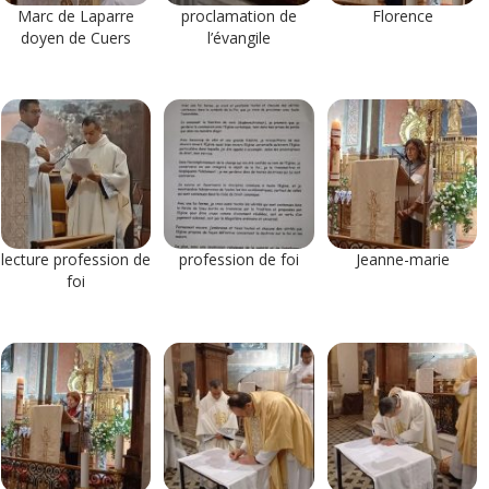
Marc de Laparre
proclamation de
Florence
doyen de Cuers
l’évangile
lecture profession de
profession de foi
Jeanne-marie
foi