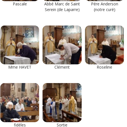
Pascale
Abbé Marc de Saint
Pére Anderson
Serein (de Laparre)
(notre curé)
Mme HAVET
Clément
Roseline
fidéles
Sortie