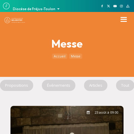
Diocèse de Fréjus-Toulon
Messe
Accueil
Messe
Propositions
Événements
Articles
Tout
23 août à 09:00